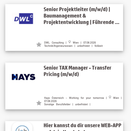
Senior Projektleiter (m/w/d) |
Baumanagement &
Projektentwicklung | Führende ...
DWL Consulting
|
Wien
| 07.08.2026
Technik/Ingenieurwesen | unbefristet | Vollzeit
Senior TAX Manager - Transfer
Pricing (m/w/d)
Hays Österreich – Working for your tomorrow
|
Wien
|
07.08.2026
Sonstige Berufsfelder | unbefristet |
Hier kannst du dir unsere WEB-APP