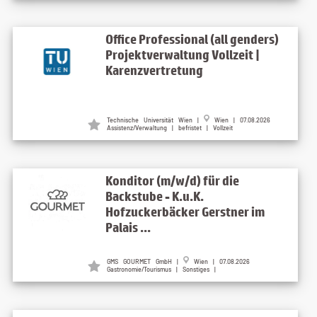
Office Professional (all genders)
Projektverwaltung Vollzeit |
Karenzvertretung
Technische Universität Wien
|
Wien
| 07.08.2026
Assistenz/Verwaltung | befristet | Vollzeit
Konditor (m/w/d) für die
Backstube - K.u.K.
Hofzuckerbäcker Gerstner im
Palais ...
GMS GOURMET GmbH
|
Wien
| 07.08.2026
Gastronomie/Tourismus | Sonstiges |