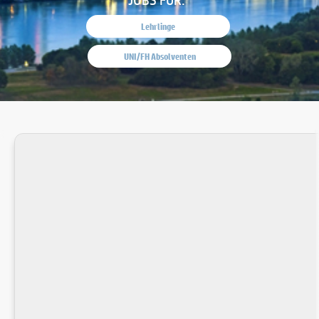
Lehrlinge
UNI/FH Absolventen