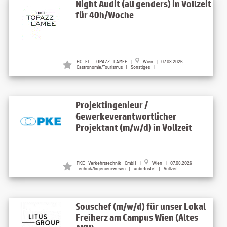
Night Audit (all genders) in Vollzeit
für 40h/Woche
HOTEL TOPAZZ LAMEE
|
Wien
| 07.08.2026
Gastronomie/Tourismus | Sonstiges |
Projektingenieur /
Gewerkeverantwortlicher
Projektant (m/w/d) in Vollzeit
PKE Verkehrstechnik GmbH
|
Wien
| 07.08.2026
Technik/Ingenieurwesen | unbefristet | Vollzeit
Souschef (m/w/d) für unser Lokal
Freiherz am Campus Wien (Altes