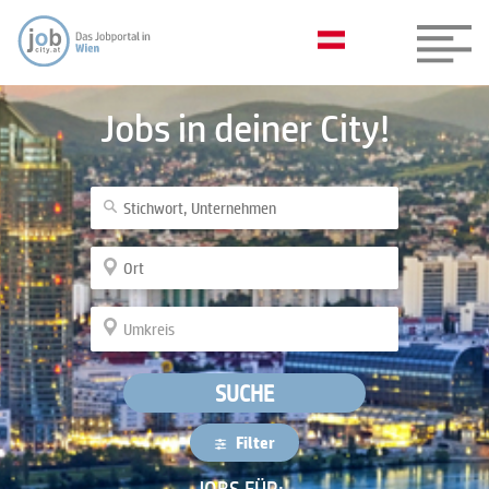
Jobs in deiner City!
SUCHE
Filter
JOBS FÜR: