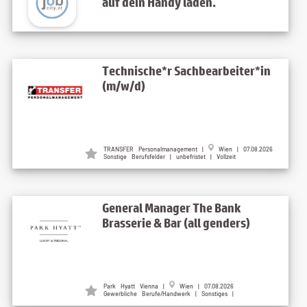
auf dein Handy laden.
Technische*r Sachbearbeiter*in
(m/w/d)
TRANSFER Personalmanagement
|
Wien
| 07.08.2026
Sonstige Berufsfelder | unbefristet | Vollzeit
General Manager The Bank
Brasserie & Bar (all genders)
Park Hyatt Vienna
|
Wien
| 07.08.2026
Gewerbliche Berufe/Handwerk | Sonstiges |