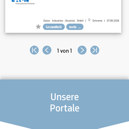
Eaton Industries (Austria) GmbH |
Schrems | 07.08.2026
Gesundheit
mehr ...
1 von 1
Unsere
Portale