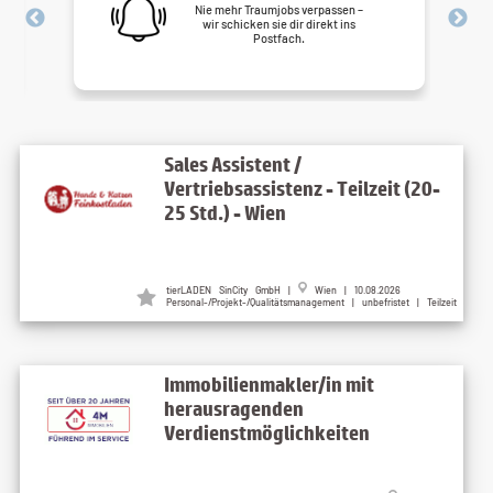
Nie mehr Traumjobs verpassen –
wir schicken sie dir direkt ins
Postfach.
Sales Assistent /
Vertriebsassistenz - Teilzeit (20-
25 Std.) - Wien
tierLADEN SinCity GmbH |
Wien | 10.08.2026
Personal-/Projekt-/Qualitätsmanagement | unbefristet | Teilzeit
Immobilienmakler/in mit
herausragenden
Verdienstmöglichkeiten