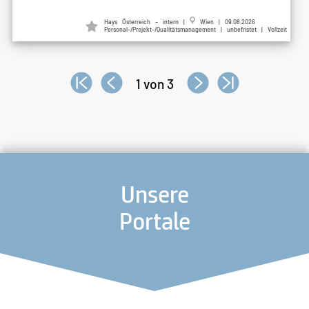
Hays Österreich – intern |
Wien | 09.08.2026
Personal-/Projekt-/Qualitätsmanagement | unbefristet | Vollzeit
1 von 3
Unsere
Portale