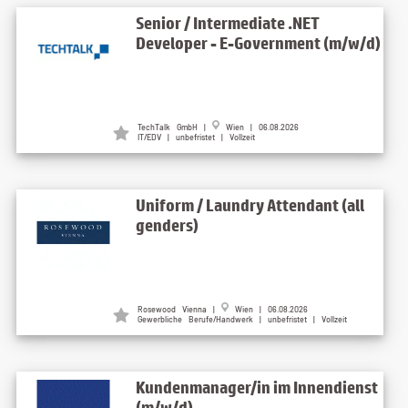
Senior / Intermediate .NET
Developer - E-Government (m/w/d)
TechTalk GmbH |
Wien | 06.08.2026
IT/EDV | unbefristet | Vollzeit
Uniform / Laundry Attendant (all
genders)
Rosewood Vienna |
Wien | 06.08.2026
Gewerbliche Berufe/Handwerk | unbefristet | Vollzeit
Kundenmanager/in im Innendienst
(m/w/d)