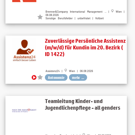
Brenner&Company International Management ... |
Wien |
06.08.2026
Sonstige Berufsfelder | unbefristet | Vollzeit
Zuverlässige Persönliche Assistenz
(m/w/d) für Kundin im 20. Bezirk (
ID 1422)
Assistenz24 |
Wien | 06.08.2026
Autonomie
mehr ...
Teamleitung Kinder- und
Jugendlichenpflege - all genders