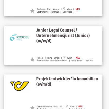
Radisson Red Vienna |
Wien |
NEU
Gastronomie/Tourismus | Sonstiges |
Junior Legal Counsel /
Unternehmensjurist (Junior)
(m/w/d)
Roxcel Holding GmbH |
Wien |
NEU
Gewerbliche Berufe/Handwerk | unbefristet | Vollzeit
Projektentwickler*in Immobilien
(w/m/d)
Österreichische Post AG |
Wien |
NEU