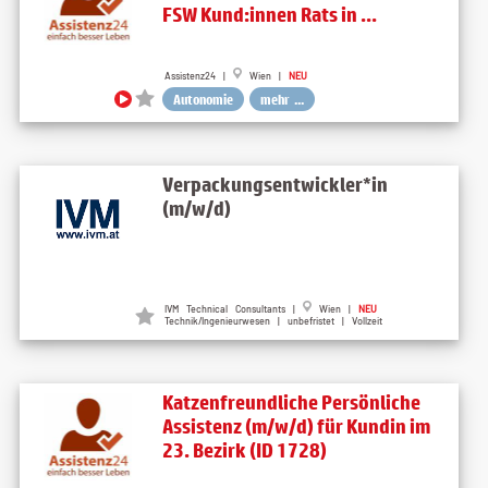
FSW Kund:innen Rats in ...
Assistenz24 |
Wien |
NEU
Autonomie
mehr ...
Verpackungsentwickler*in
(m/w/d)
IVM Technical Consultants |
Wien |
NEU
Technik/Ingenieurwesen | unbefristet | Vollzeit
Katzenfreundliche Persönliche
Assistenz (m/w/d) für Kundin im
23. Bezirk (ID 1728)