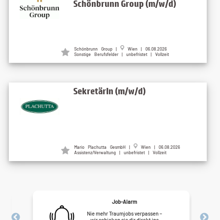
Schönbrunn Group (m/w/d)
Schönbrunn Group |
Wien | 06.08.2026
Sonstige Berufsfelder | unbefristet | Vollzeit
SekretärIn (m/w/d)
Mario Plachutta GesmbH |
Wien | 06.08.2026
Assistenz/Verwaltung | unbefristet | Vollzeit
Job-Alarm
Nie mehr Traumjobs verpassen –
wir schicken sie dir direkt ins