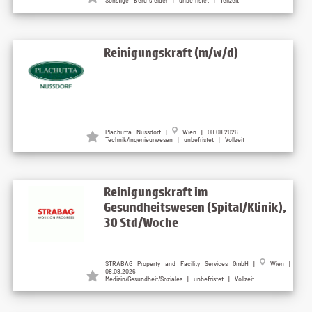
Sonstige Berufsfelder | unbefristet | Teilzeit
Reinigungskraft (m/w/d)
Plachutta Nussdorf |
Wien | 08.08.2026
Technik/Ingenieurwesen | unbefristet | Vollzeit
Reinigungskraft im
Gesundheitswesen (Spital/Klinik),
30 Std/Woche
STRABAG Property and Facility Services GmbH |
Wien |
08.08.2026
Medizin/Gesundheit/Soziales | unbefristet | Vollzeit