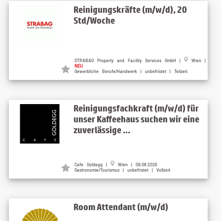
Reinigungskräfte (m/w/d), 20
Std/Woche
STRABAG Property and Facility Services GmbH |
Wien |
NEU
Gewerbliche Berufe/Handwerk | unbefristet | Teilzeit
Reinigungsfachkraft (m/w/d) für
unser Kaffeehaus suchen wir eine
zuverlässige ...
Cafe Goldegg |
Wien | 09.08.2026
Gastronomie/Tourismus | unbefristet | Vollzeit
Room Attendant (m/w/d)