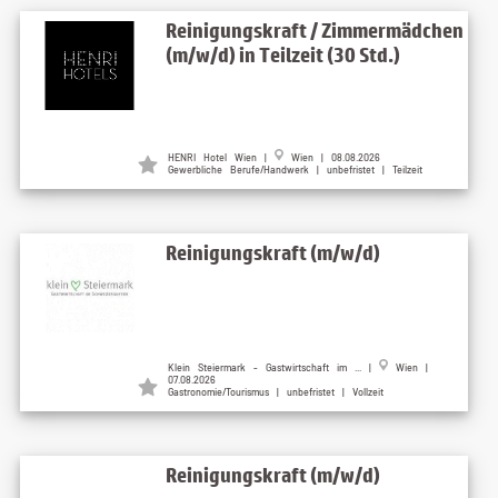
Reinigungskraft / Zimmermädchen
(m/w/d) in Teilzeit (30 Std.)
HENRI Hotel Wien |
Wien | 08.08.2026
Gewerbliche Berufe/Handwerk | unbefristet | Teilzeit
Reinigungskraft (m/w/d)
Klein Steiermark - Gastwirtschaft im ... |
Wien |
07.08.2026
Gastronomie/Tourismus | unbefristet | Vollzeit
Reinigungskraft (m/w/d)