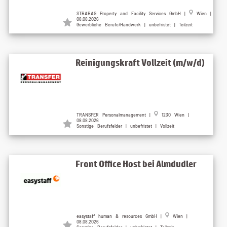
STRABAG Property and Facility Services GmbH |
Wien |
08.08.2026
Gewerbliche Berufe/Handwerk | unbefristet | Teilzeit
Reinigungskraft Vollzeit (m/w/d)
TRANSFER Personalmanagement |
1230 Wien |
08.08.2026
Sonstige Berufsfelder | unbefristet | Vollzeit
Front Office Host bei Almdudler
easystaff human & resources GmbH |
Wien |
08.08.2026