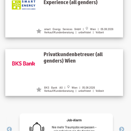
Experience (all genders)
smart Energy Services GmbH |
Wien | 05.08.2026
Verkauf/Kundenberatung | unbefristet | Vollzeit
Privatkundenbetreuer (all
genders) Wien
BKS Bank AG |
Wien | 05.08.2026
Verkauf/Kundenberatung | unbefristet | Vollzeit
Job-Alarm
Nie mehr Traumjobs verpassen –
wir schicken sie dir direkt ins