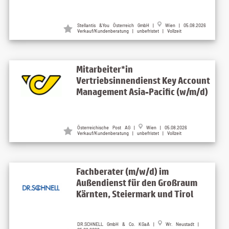
Stellantis &You Österreich GmbH |
Wien | 05.08.2026
Verkauf/Kundenberatung | unbefristet | Vollzeit
Mitarbeiter*in
Vertriebsinnendienst Key Account
Management Asia-Pacific (w/m/d)
Österreichische Post AG |
Wien | 05.08.2026
Verkauf/Kundenberatung | unbefristet | Vollzeit
Fachberater (m/w/d) im
Außendienst für den Großraum
Kärnten, Steiermark und Tirol
DR.SCHNELL GmbH & Co. KGaA |
Wr. Neustadt |