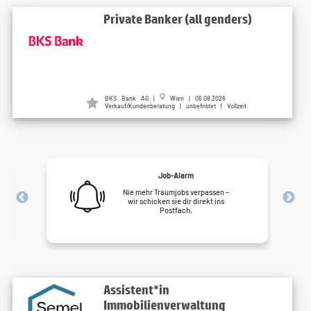
Private Banker (all genders)
BKS Bank AG |
Wien | 06.08.2026
Verkauf/Kundenberatung | unbefristet | Vollzeit
Job-Alarm
Nie mehr Traumjobs verpassen –
wir schicken sie dir direkt ins
Postfach.
Assistent*in
Immobilienverwaltung