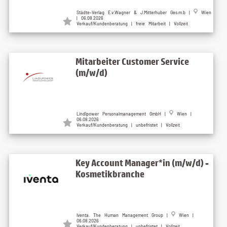
Städte-Verlag E.v.Wagner & J.Mitterhuber Ges.m.b |
Wien
| 06.08.2026
Verkauf/Kundenberatung | freie Mitarbeit | Vollzeit
Mitarbeiter Customer Service
(m/w/d)
Lindlpower Personalmanagement GmbH |
Wien |
06.08.2026
Verkauf/Kundenberatung | unbefristet | Vollzeit
Key Account Manager*in (m/w/d) -
Kosmetikbranche
Iventa. The Human Management Group |
Wien |
06.08.2026
Verkauf/Kundenberatung | unbefristet | Vollzeit