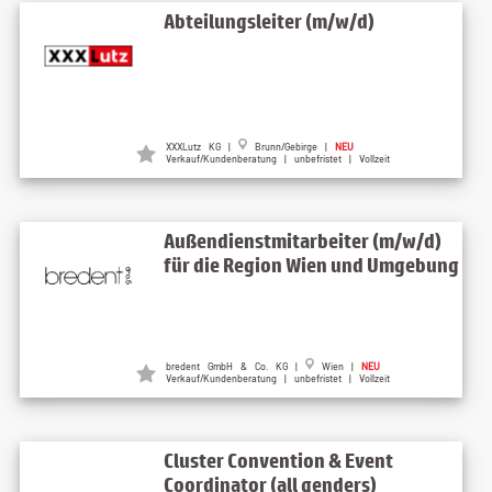
Abteilungsleiter (m/w/d)
XXXLutz KG |
Brunn/Gebirge |
NEU
Verkauf/Kundenberatung | unbefristet | Vollzeit
Außendienstmitarbeiter (m/w/d)
für die Region Wien und Umgebung
bredent GmbH & Co. KG |
Wien |
NEU
Verkauf/Kundenberatung | unbefristet | Vollzeit
Cluster Convention & Event
Coordinator (all genders)