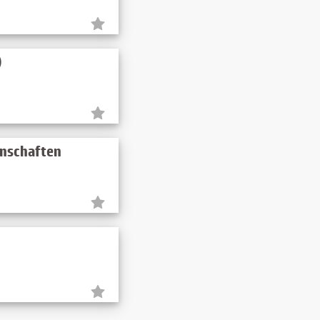
)
enschaften