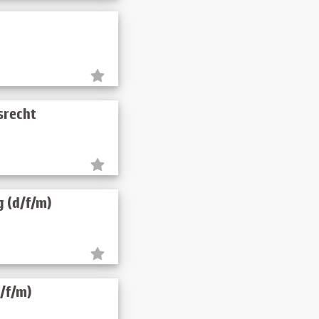
srecht
 (d/f/m)
/f/m)