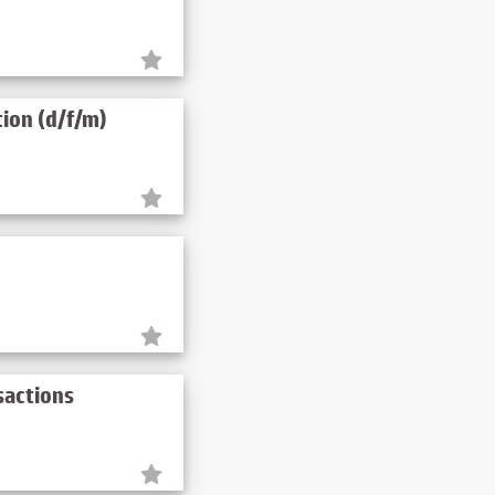
tion (d/f/m)
sactions