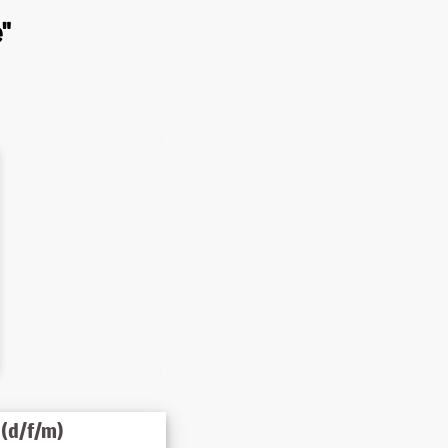
"
(d/f/m)