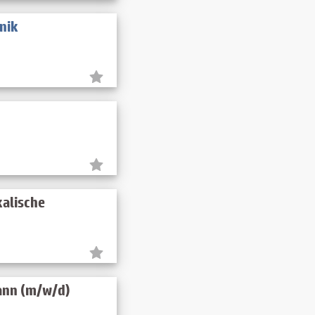
nik
kalische
ann (m/w/d)