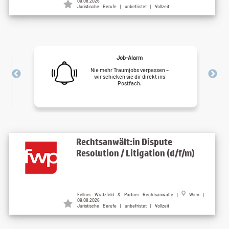
09.08.2026
Juristische Berufe | unbefristet | Vollzeit
Job-Alarm
Nie mehr Traumjobs verpassen –
wir schicken sie dir direkt ins
Postfach.
Rechtsanwält:in Dispute
Resolution / Litigation (d/f/m)
Fellner Wratzfeld & Partner Rechtsanwälte |
Wien |
09.08.2026
Juristische Berufe | unbefristet | Vollzeit