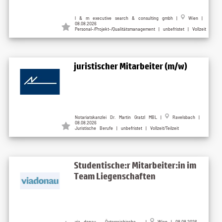
l & m executive search & consulting gmbh |
Wien |
08.08.2026
Personal-/Projekt-/Qualitätsmanagement | unbefristet | Vollzeit
juristischer Mitarbeiter (m/w)
Notariatskanzlei Dr. Martin Gratzl MBL |
Ravelsbach |
08.08.2026
Juristische Berufe | unbefristet | Vollzeit/Teilzeit
Studentische:r Mitarbeiter:in im
Team Liegenschaften
via donau - Österreichische ... |
Wien | 08.08.2026