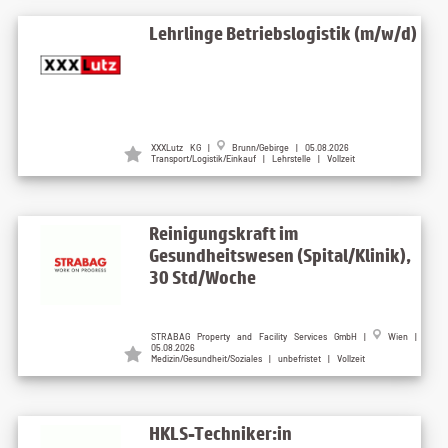
Lehrlinge Betriebslogistik (m/w/d)
XXXLutz KG |
Brunn/Gebirge | 05.08.2026
Transport/Logistik/Einkauf | Lehrstelle | Vollzeit
Reinigungskraft im
Gesundheitswesen (Spital/Klinik),
30 Std/Woche
STRABAG Property and Facility Services GmbH |
Wien |
05.08.2026
Medizin/Gesundheit/Soziales | unbefristet | Vollzeit
HKLS-Techniker:in