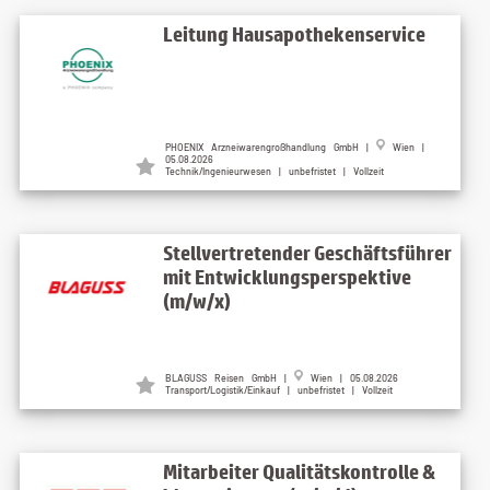
Leitung Hausapothekenservice
PHOENIX Arzneiwarengroßhandlung GmbH |
Wien |
05.08.2026
Technik/Ingenieurwesen | unbefristet | Vollzeit
Stellvertretender Geschäftsführer
mit Entwicklungsperspektive
(m/w/x)
BLAGUSS Reisen GmbH |
Wien | 05.08.2026
Transport/Logistik/Einkauf | unbefristet | Vollzeit
Mitarbeiter Qualitätskontrolle &