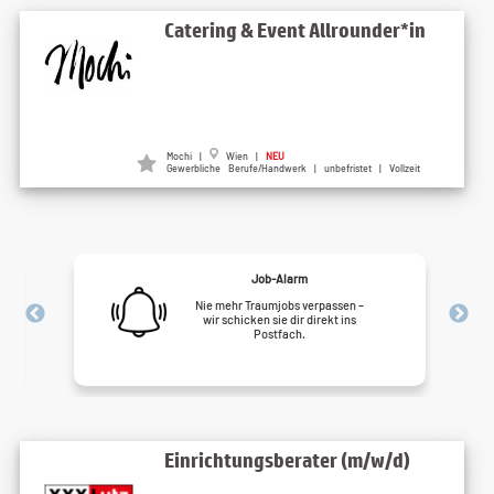
Catering & Event Allrounder*in
Mochi |
Wien |
NEU
Gewerbliche Berufe/Handwerk | unbefristet | Vollzeit
Job-Alarm
Nie mehr Traumjobs verpassen –
wir schicken sie dir direkt ins
Postfach.
Einrichtungsberater (m/w/d)