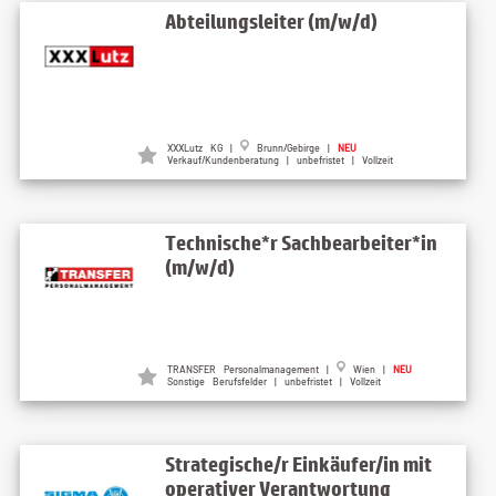
Abteilungsleiter (m/w/d)
XXXLutz KG |
Brunn/Gebirge |
NEU
Verkauf/Kundenberatung | unbefristet | Vollzeit
Technische*r Sachbearbeiter*in
(m/w/d)
TRANSFER Personalmanagement |
Wien |
NEU
Sonstige Berufsfelder | unbefristet | Vollzeit
Strategische/r Einkäufer/in mit
operativer Verantwortung