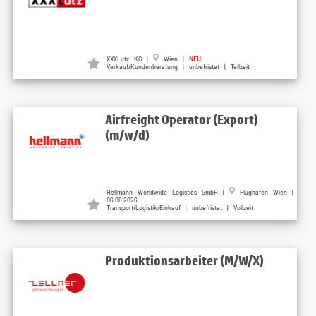
XXXLutz KG |
Wien |
NEU
Verkauf/Kundenberatung | unbefristet | Teilzeit
Airfreight Operator (Export)
(m/w/d)
Hellmann Worldwide Logistics GmbH |
Flughafen Wien |
06.08.2026
Transport/Logistik/Einkauf | unbefristet | Vollzeit
Produktionsarbeiter (M/W/X)