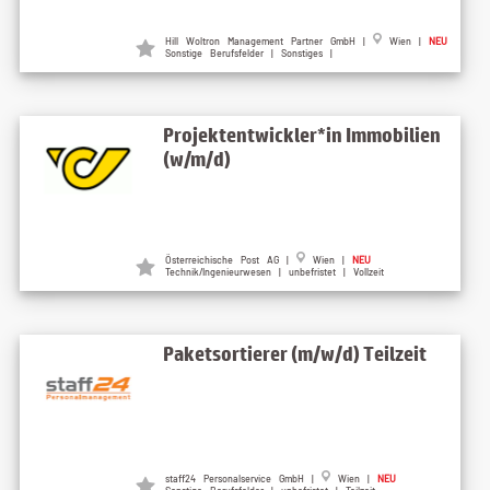
Hill Woltron Management Partner GmbH |
Wien |
NEU
Sonstige Berufsfelder | Sonstiges |
Projektentwickler*in Immobilien
(w/m/d)
Österreichische Post AG |
Wien |
NEU
Technik/Ingenieurwesen | unbefristet | Vollzeit
Paketsortierer (m/w/d) Teilzeit
staff24 Personalservice GmbH |
Wien |
NEU