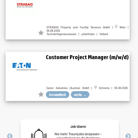
STRABAG Property and Facility Services GmbH |
Wien |
05.08.2026
Technik/Ingenieurwesen | unbefristet | Vollzeit
Customer Project Manager (m/w/d)
Eaton Industries (Austria) GmbH |
Schrems | 05.08.2026
Gesundheit
mehr ...
Job-Alarm
Nie mehr Traumjobs verpassen –
wir schicken sie dir direkt ins