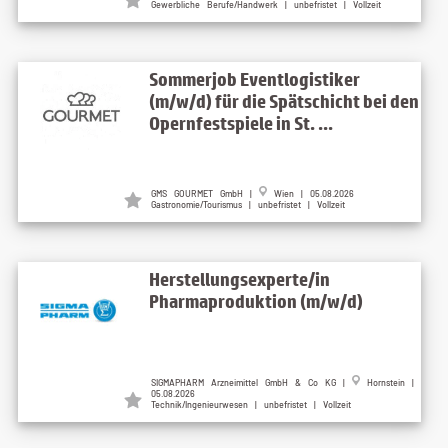
Gewerbliche Berufe/Handwerk | unbefristet | Vollzeit
Sommerjob Eventlogistiker
(m/w/d) für die Spätschicht bei den
Opernfestspiele in St. ...
GMS GOURMET GmbH |
Wien | 05.08.2026
Gastronomie/Tourismus | unbefristet | Vollzeit
Herstellungsexperte/in
Pharmaproduktion (m/w/d)
SIGMAPHARM Arzneimittel GmbH & Co KG |
Hornstein |
05.08.2026
Technik/Ingenieurwesen | unbefristet | Vollzeit