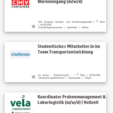
Wareneingang (m/w/d)
CHV Container Handels- und VermietungsgesmbH |
Wien
| 05.08.2026
Technik/Ingenieurwesen | unbefristet | Vollzeit
Studentische:r Mitarbeiter:in im
Team Transportentwicklung
via donau - Österreichische ... |
Wien | 05.08.2026
Transport/Logistik/Einkauf | Saisonstelle | Teilzeit
Koordinator Probenmanagement &
Laborlogistik (m/w/d) | Vollzeit