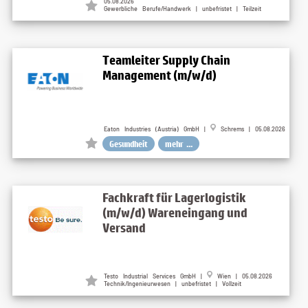
05.08.2026
Gewerbliche Berufe/Handwerk | unbefristet | Teilzeit
Teamleiter Supply Chain
Management (m/w/d)
Eaton Industries (Austria) GmbH |
Schrems | 05.08.2026
Gesundheit
mehr ...
Fachkraft für Lagerlogistik
(m/w/d) Wareneingang und
Versand
Testo Industrial Services GmbH |
Wien | 05.08.2026
Technik/Ingenieurwesen | unbefristet | Vollzeit