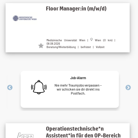
Floor Manager:in (m/w/d)
Medizinische Universität Wien |
Wien (0 km) |
08.08.2026
Beratung/Weiterbildung | befristet | Vollzeit
Job-Alarm
Nie mehr Traumjobs verpassen –
wir schicken sie dir direkt ins
Postfach.
Operationstechnische*n
Assistent*in für den OP-Bereich