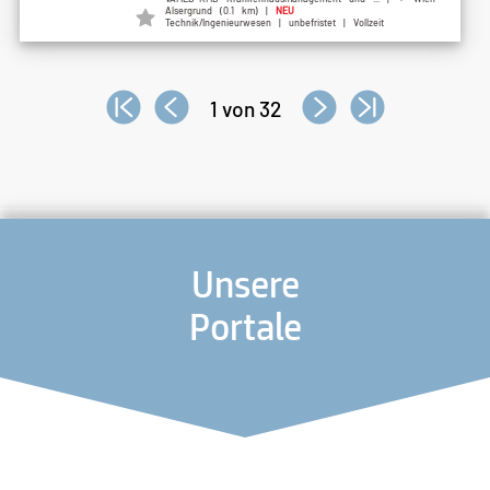
Alsergrund (0.1 km) |
NEU
Technik/Ingenieurwesen | unbefristet | Vollzeit
1 von 32
Unsere
Portale