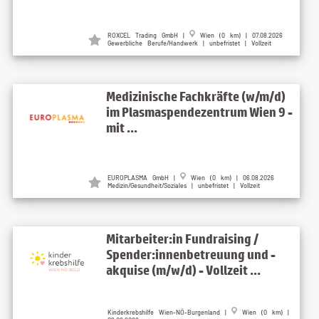
ROXCEL Trading GmbH |
Wien (0 km) | 07.08.2026
Gewerbliche Berufe/Handwerk | unbefristet | Vollzeit
Medizinische Fachkräfte (w/m/d)
im Plasmaspendezentrum Wien 9 -
mit ...
EUROPLASMA GmbH |
Wien (0 km) | 06.08.2026
Medizin/Gesundheit/Soziales | unbefristet | Vollzeit
Mitarbeiter:in Fundraising /
Spender:innenbetreuung und -
akquise (m/w/d) - Vollzeit ...
Kinderkrebshilfe Wien-NÖ-Burgenland |
Wien (0 km) |