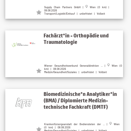
Supply Chain Partners GmbH |
Wien (0 km) |
08.08.2026
Transport/Logistik/Einkauf | unbefristet | Vollzeit
Fachärzt*in - Orthopädie und
Traumatologie
Wiener Gesundheitsverbund Generaldirektion ... |
Wien (0
km) | 08.08.2026
Medizin/Gesundheit/Soziales | unbefristet | Vollzeit
Biomedizinische*n Analytiker*in
(BMA) / Diplomierte Medizin-
technische Fachkraft (DMTF)
Krankenfürsorgeanstalt der Bediensteten der ... |
Wien
(0 km) | 08.08.2026
Medizin/Gesundheit/Soziales | unbefristet | Vollzeit