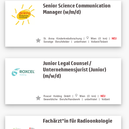
Senior Science Communication
Manager (w/m/d)
St. Anna Kinderkrebsforschung |
Wien (0 km) |
NEU
Sonstige Berufsfelder | unbefristet | Vollzeit/Teilzeit
Junior Legal Counsel /
Unternehmensjurist (Junior)
(m/w/d)
Roxcel Holding GmbH |
Wien (0 km) |
NEU
Gewerbliche Berufe/Handwerk | unbefristet | Vollzeit
Fachärzt*in für Radioonkologie