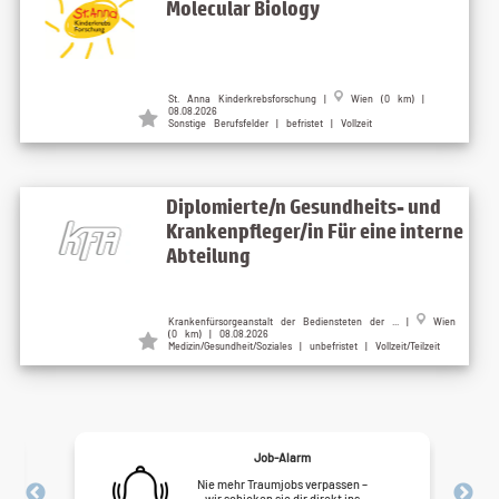
Molecular Biology
St. Anna Kinderkrebsforschung |
Wien (0 km) |
08.08.2026
Sonstige Berufsfelder | befristet | Vollzeit
Diplomierte/n Gesundheits- und
Krankenpfleger/in Für eine interne
Abteilung
Krankenfürsorgeanstalt der Bediensteten der ... |
Wien
(0 km) | 08.08.2026
Medizin/Gesundheit/Soziales | unbefristet | Vollzeit/Teilzeit
Job-Alarm
Nie mehr Traumjobs verpassen –
wir schicken sie dir direkt ins