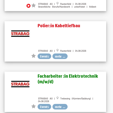
STRABAG AG |
Rastenfeld | 04.08.2026
Gewerbliche Berufe/Handwerk | unbefristet | Vollzeit
Polier:in Kabeltiefbau
STRABAG AG |
Rastenfeld | 04.08.2026
Events
mehr ...
Facharbeiter :in Elektrotechnik
(m/w/d)
STRABAG AG |
Trebesing (Kärnten/Salzburg) |
04.08.2026
Events
mehr ...