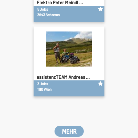
Elektro Peter Meindl ...
5 Jobs
3943 Schrems
assistenzTEAM Andreas ...
3 Jobs
1110 Wien
MEHR