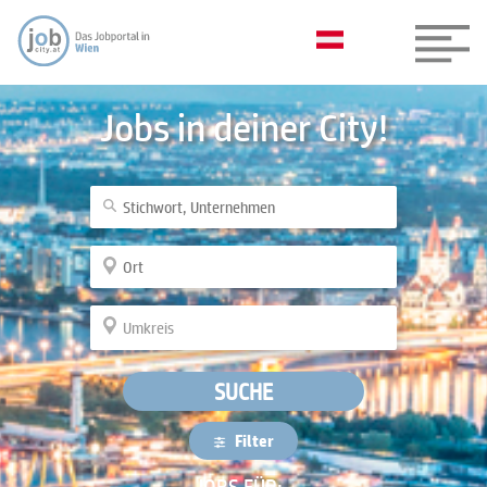
Jobs in deiner City!
SUCHE
Filter
JOBS FÜR: