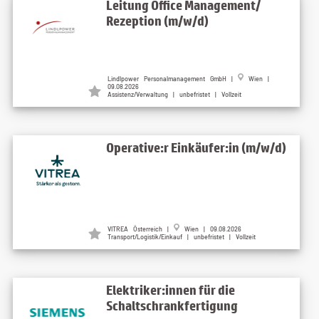
Leitung Office Management/
Rezeption (m/w/d)
Lindlpower Personalmanagement GmbH
|
Wien
|
09.08.2026
Assistenz/Verwaltung | unbefristet | Vollzeit
Operative:r Einkäufer:in (m/w/d)
VITREA Österreich
|
Wien
| 09.08.2026
Transport/Logistik/Einkauf | unbefristet | Vollzeit
Elektriker:innen für die
Schaltschrankfertigung