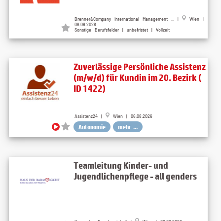
Brenner&Company International Management ... |
Wien |
06.08.2026
Sonstige Berufsfelder | unbefristet | Vollzeit
Zuverlässige Persönliche Assistenz
(m/w/d) für Kundin im 20. Bezirk (
ID 1422)
Assistenz24 |
Wien | 06.08.2026
Autonomie
mehr ...
Teamleitung Kinder- und
Jugendlichenpflege - all genders