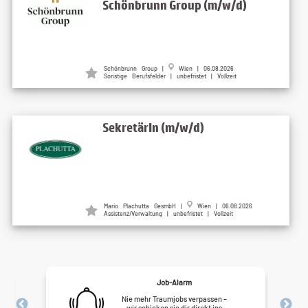
Schönbrunn Group (m/w/d)
Schönbrunn Group |
Wien | 06.08.2026
Sonstige Berufsfelder | unbefristet | Vollzeit
SekretärIn (m/w/d)
Mario Plachutta GesmbH |
Wien | 06.08.2026
Assistenz/Verwaltung | unbefristet | Vollzeit
Job-Alarm
Nie mehr Traumjobs verpassen –
wir schicken sie dir direkt ins