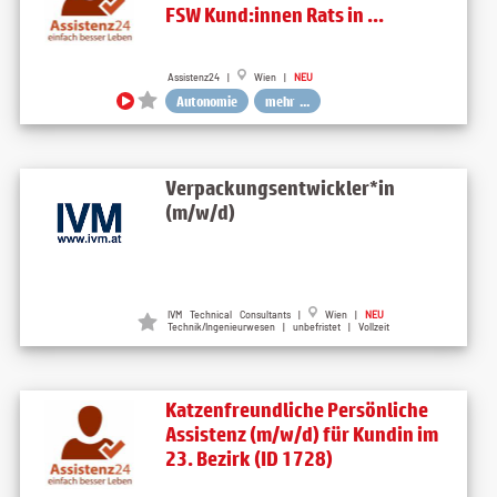
FSW Kund:innen Rats in ...
Assistenz24 |
Wien |
NEU
Autonomie
mehr ...
Verpackungsentwickler*in
(m/w/d)
IVM Technical Consultants |
Wien |
NEU
Technik/Ingenieurwesen | unbefristet | Vollzeit
Katzenfreundliche Persönliche
Assistenz (m/w/d) für Kundin im
23. Bezirk (ID 1728)