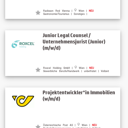
Radisson Red Vienna |
Wien |
NEU
Gastronomie/Tourismus | Sonstiges |
Junior Legal Counsel /
Unternehmensjurist (Junior)
(m/w/d)
Roxcel Holding GmbH |
Wien |
NEU
Gewerbliche Berufe/Handwerk | unbefristet | Vollzeit
Projektentwickler*in Immobilien
(w/m/d)
Österreichische Post AG |
Wien |
NEU