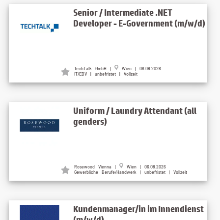
Senior / Intermediate .NET
Developer - E-Government (m/w/d)
TechTalk GmbH |
Wien | 06.08.2026
IT/EDV | unbefristet | Vollzeit
Uniform / Laundry Attendant (all
genders)
Rosewood Vienna |
Wien | 06.08.2026
Gewerbliche Berufe/Handwerk | unbefristet | Vollzeit
Kundenmanager/in im Innendienst
(m/w/d)