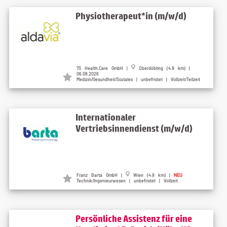
Physiotherapeut*in (m/w/d)
7S Health.Care GmbH |
Oberdöbling (4.9 km) |
06.08.2026
Medizin/Gesundheit/Soziales | unbefristet | Vollzeit/Teilzeit
Internationaler
Vertriebsinnendienst (m/w/d)
Franz Barta GmbH |
Wien (4.9 km) |
NEU
Technik/Ingenieurwesen | unbefristet | Vollzeit
Persönliche Assistenz für eine