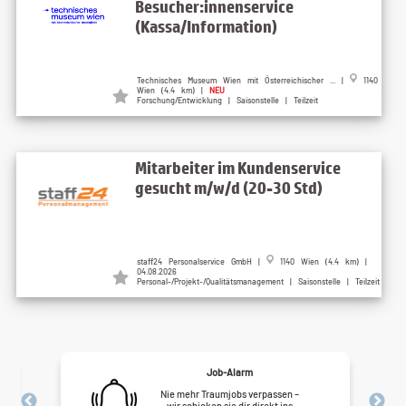
Besucher:innenservice
(Kassa/Information)
Technisches Museum Wien mit Österreichischer ... |
1140
Wien (4.4 km) |
NEU
Forschung/Entwicklung | Saisonstelle | Teilzeit
Mitarbeiter im Kundenservice
gesucht m/w/d (20-30 Std)
staff24 Personalservice GmbH |
1140 Wien (4.4 km) |
04.08.2026
Personal-/Projekt-/Qualitätsmanagement | Saisonstelle | Teilzeit
Job-Alarm
Nie mehr Traumjobs verpassen –
wir schicken sie dir direkt ins