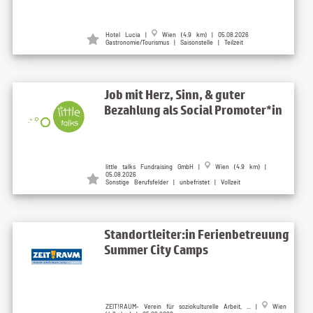
Hotel Lucia |
Wien (4.9 km) | 05.08.2026
Gastronomie/Tourismus | Saisonstelle | Teilzeit
Job mit Herz, Sinn, & guter
Bezahlung als Social Promoter*in
little talks Fundraising GmbH |
Wien (4.9 km) |
05.08.2026
Sonstige Berufsfelder | unbefristet | Vollzeit
Standortleiter:in Ferienbetreuung
Summer City Camps
ZEIT!RAUM- Verein für soziokulturelle Arbeit, ... |
Wien