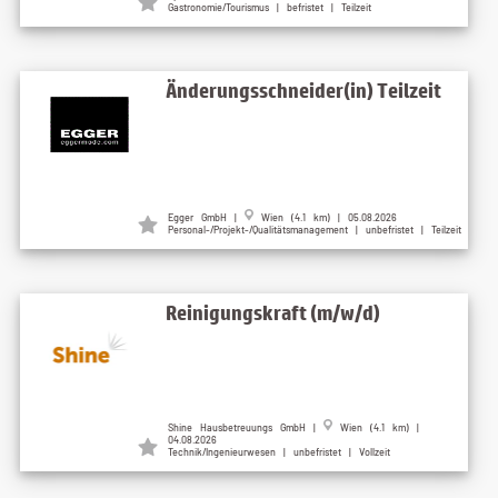
Gastronomie/Tourismus | befristet | Teilzeit
Änderungsschneider(in) Teilzeit
Egger GmbH |
Wien (4.1 km) | 05.08.2026
Personal-/Projekt-/Qualitätsmanagement | unbefristet | Teilzeit
Reinigungskraft (m/w/d)
Shine Hausbetreuungs GmbH |
Wien (4.1 km) |
04.08.2026
Technik/Ingenieurwesen | unbefristet | Vollzeit