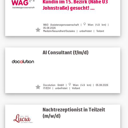
Kundin im 15. Bezirk (Nähe U3
Johnstraße) gesucht! ...
WAG Assistenzgenossenschaft |
Wien (4.9 km) |
05.08.2026
Medizin/Gesundheit/Soziales | unbefristet | Teilzeit
AI Consultant (f/m/d)
Docolution GmbH |
Wien (4.9 km) | 05.08.2026
IT/EDV | unbefristet | Vollzeit
Nachtrezeptionist in Teilzeit
(m/w/d)