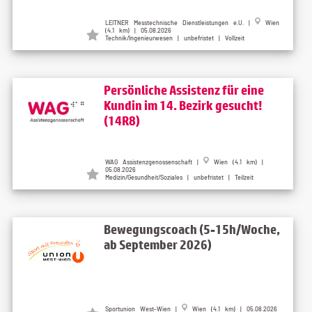
LEITNER Messtechnische Dienstleistungen e.U. |
Wien
(4.1 km) | 05.08.2026
Technik/Ingenieurwesen | unbefristet | Vollzeit
Persönliche Assistenz für eine
Kundin im 14. Bezirk gesucht!
(14R8)
WAG Assistenzgenossenschaft |
Wien (4.1 km) |
05.08.2026
Medizin/Gesundheit/Soziales | unbefristet | Teilzeit
Bewegungscoach (5-15h/Woche,
ab September 2026)
Sportunion West-Wien |
Wien (4.1 km) | 05.08.2026