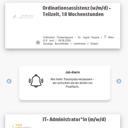
Ordinationsassistenz (w/m/d) -
Teilzeit, 18 Wochenstunden
Ordination Pumperlgsund - Dr. Ingrid Rapatz |
Wien
(2.8 km) | 06.08.2026
Sonstige Berufsfelder | unbefristet | Teilzeit
Job-Alarm
Nie mehr Traumjobs verpassen –
wir schicken sie dir direkt ins
Postfach.
IT- Administrator*in (m/w/d)