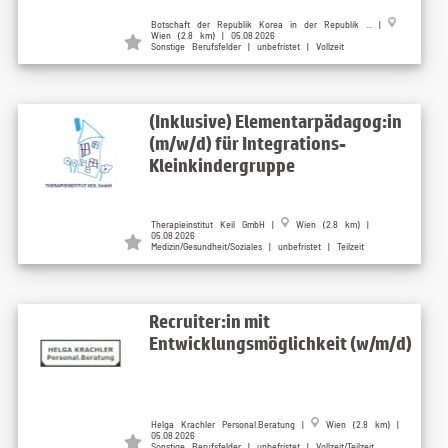
Botschaft der Republik Korea in der Republik ... |
Wien (2.8 km) | 05.08.2026
Sonstige Berufsfelder | unbefristet | Vollzeit
(Inklusive) Elementarpädagog:in
(m/w/d) für Integrations-
Kleinkindergruppe
Therapieinstitut Keil GmbH |
Wien (2.8 km) |
05.08.2026
Medizin/Gesundheit/Soziales | unbefristet | Teilzeit
Recruiter:in mit
Entwicklungsmöglichkeit (w/m/d)
Helga Krachler Personal.Beratung |
Wien (2.8 km) |
05.08.2026
Sonstige Berufsfelder | unbefristet | Vollzeit/Teilzeit