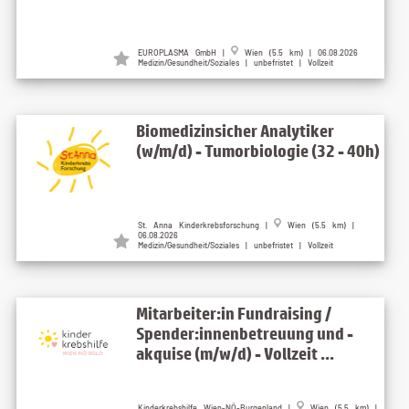
EUROPLASMA GmbH |
Wien (5.5 km) | 06.08.2026
Medizin/Gesundheit/Soziales | unbefristet | Vollzeit
Biomedizinsicher Analytiker
(w/m/d) - Tumorbiologie (32 - 40h)
St. Anna Kinderkrebsforschung |
Wien (5.5 km) |
06.08.2026
Medizin/Gesundheit/Soziales | unbefristet | Vollzeit
Mitarbeiter:in Fundraising /
Spender:innenbetreuung und -
akquise (m/w/d) - Vollzeit ...
Kinderkrebshilfe Wien-NÖ-Burgenland |
Wien (5.5 km) |