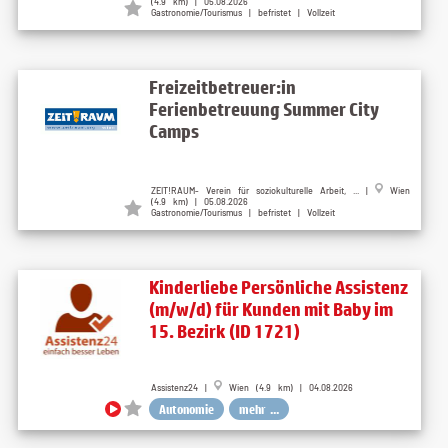
(4.9 km) | 05.08.2026
Gastronomie/Tourismus | befristet | Vollzeit
Freizeitbetreuer:in
Ferienbetreuung Summer City
Camps
ZEIT!RAUM- Verein für soziokulturelle Arbeit, ... |
Wien
(4.9 km) | 05.08.2026
Gastronomie/Tourismus | befristet | Vollzeit
Kinderliebe Persönliche Assistenz
(m/w/d) für Kunden mit Baby im
15. Bezirk (ID 1721)
Assistenz24 |
Wien (4.9 km) | 04.08.2026
Autonomie
mehr ...