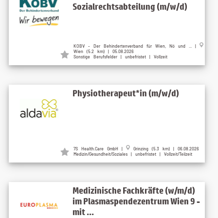
Sozialrechtsabteilung (m/w/d)
KOBV - Der Behindertenverband für Wien, Nö und ... |
Wien (5.2 km) | 05.08.2026
Sonstige Berufsfelder | unbefristet | Vollzeit
Physiotherapeut*in (m/w/d)
7S Health.Care GmbH |
Grinzing (5.3 km) | 06.08.2026
Medizin/Gesundheit/Soziales | unbefristet | Vollzeit/Teilzeit
Medizinische Fachkräfte (w/m/d)
im Plasmaspendezentrum Wien 9 -
mit ...