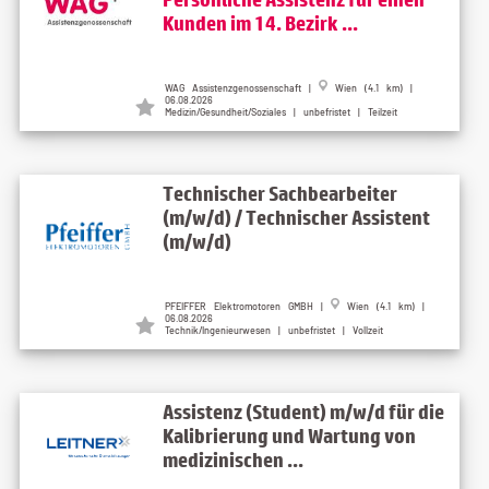
Kunden im 14. Bezirk ...
WAG Assistenzgenossenschaft |
Wien (4.1 km) |
06.08.2026
Medizin/Gesundheit/Soziales | unbefristet | Teilzeit
Technischer Sachbearbeiter
(m/w/d) / Technischer Assistent
(m/w/d)
PFEIFFER Elektromotoren GMBH |
Wien (4.1 km) |
06.08.2026
Technik/Ingenieurwesen | unbefristet | Vollzeit
Assistenz (Student) m/w/d für die
Kalibrierung und Wartung von
medizinischen ...