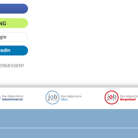
ING
ERGESSEN?