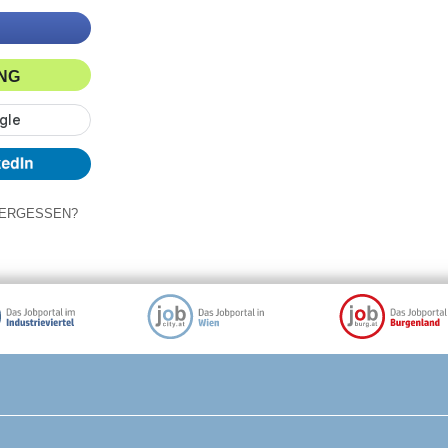
ING
ERGESSEN?