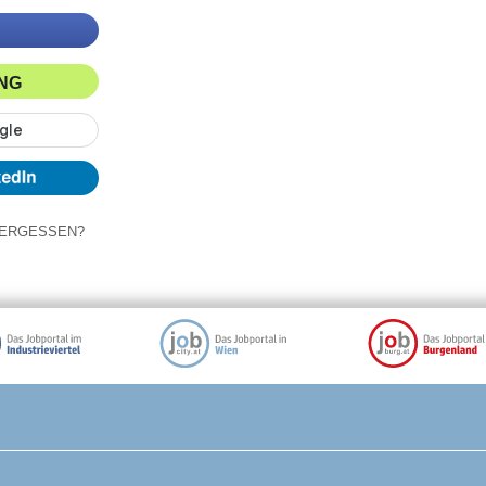
ING
ERGESSEN?