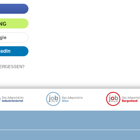
ING
ERGESSEN?