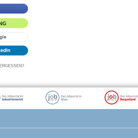
ING
ERGESSEN?