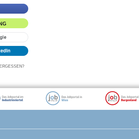
ING
ERGESSEN?