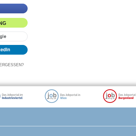
ING
ERGESSEN?