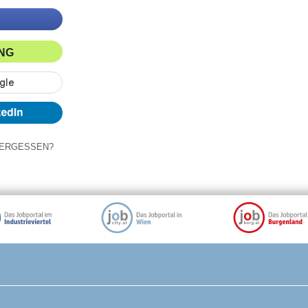
ING
ERGESSEN?