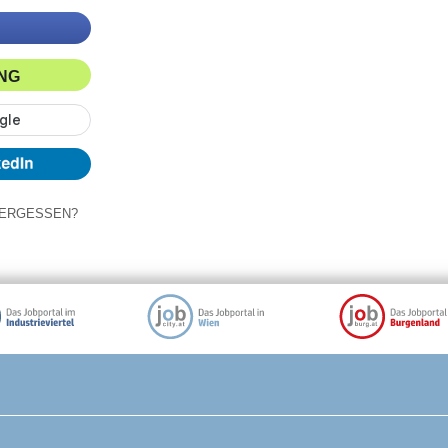
ING
ERGESSEN?