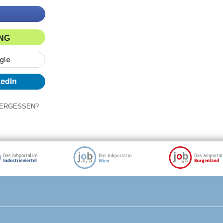
ING
ERGESSEN?