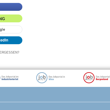
ING
ERGESSEN?