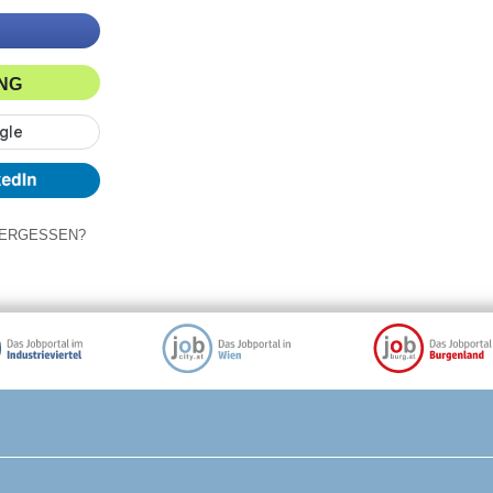
ING
ERGESSEN?