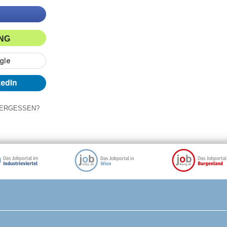
ING
ERGESSEN?