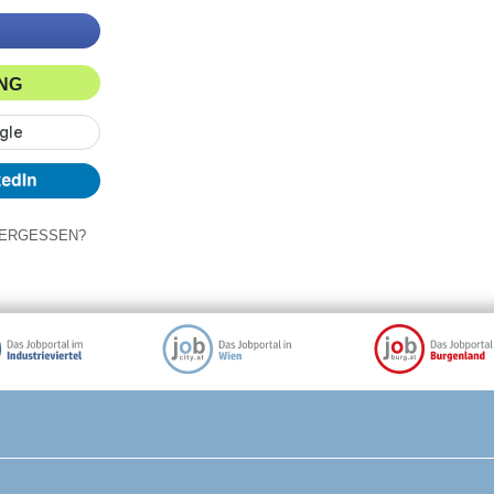
ING
ERGESSEN?