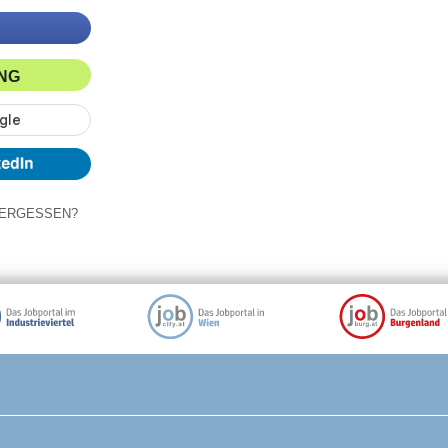
ING
ERGESSEN?