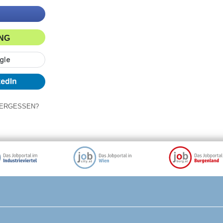
ING
ERGESSEN?