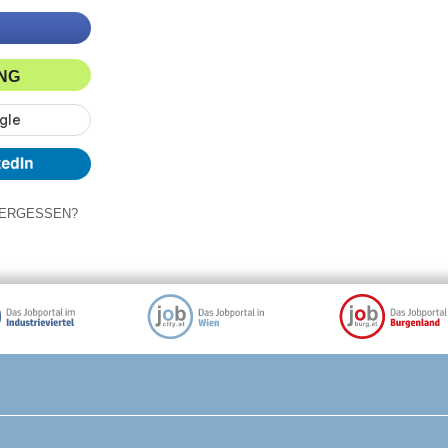
ING
ERGESSEN?