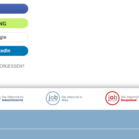
ING
ERGESSEN?