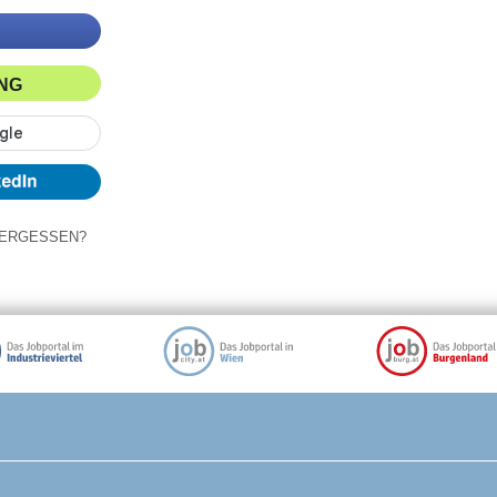
ING
ERGESSEN?