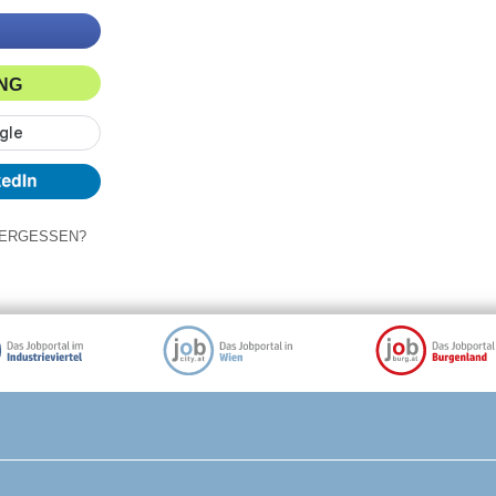
ING
ERGESSEN?