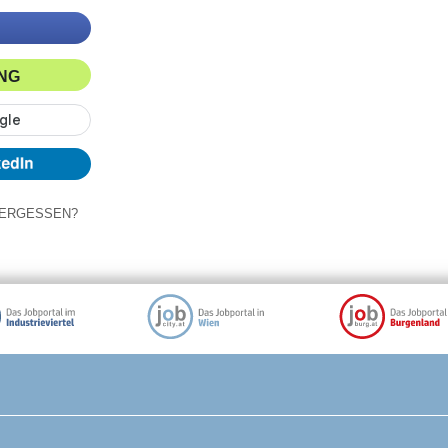
ING
ERGESSEN?