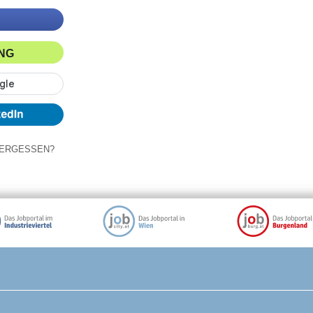
ING
ERGESSEN?