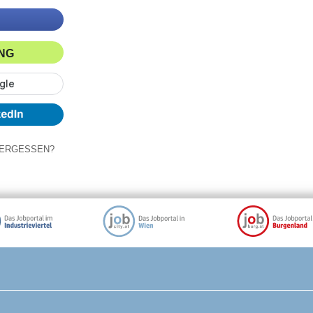
ING
ERGESSEN?