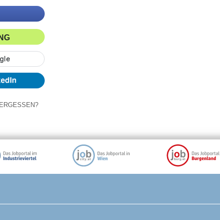
ING
ERGESSEN?