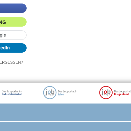
ING
ERGESSEN?