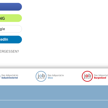
ING
ERGESSEN?