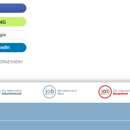
ING
ERGESSEN?