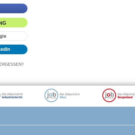
ING
ERGESSEN?