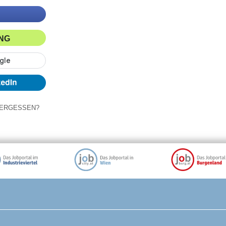
ING
ERGESSEN?