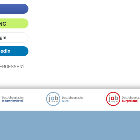
ING
ERGESSEN?