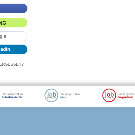
ING
ERGESSEN?