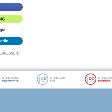
ING
ERGESSEN?