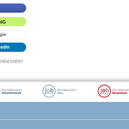
ING
ERGESSEN?