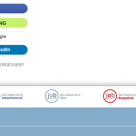
ING
ERGESSEN?