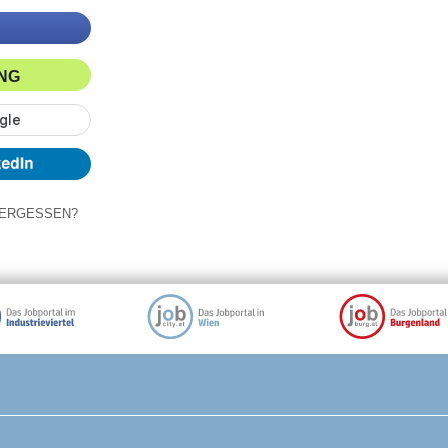
ING
ERGESSEN?